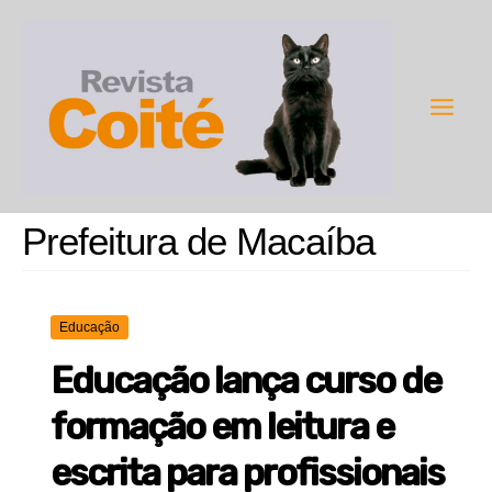
Ir
para
o
conteúdo
Main
Men
Prefeitura de Macaíba
Educação
Educação lança curso de
formação em leitura e
escrita para profissionais