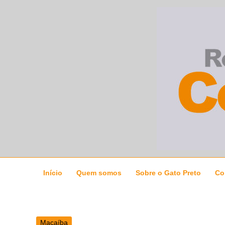
Ir
para
o
conteúdo
Início
Quem somos
Sobre o Gato Preto
Co
Macaíba