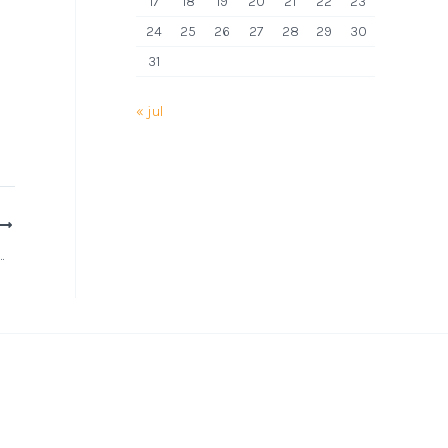
17
18
19
20
21
22
23
24
25
26
27
28
29
30
31
« jul
vo começa aos 44 anos, diz pesquisa; veja como prevenir