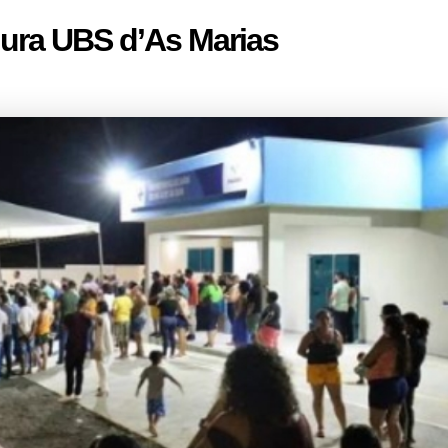
gura UBS d’As Marias