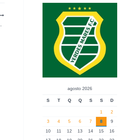
rodutora de ovos do Brasil em Macaíba
agosto 2026
S
T
Q
Q
S
S
D
1
2
3
4
5
6
7
8
9
10
11
12
13
14
15
16