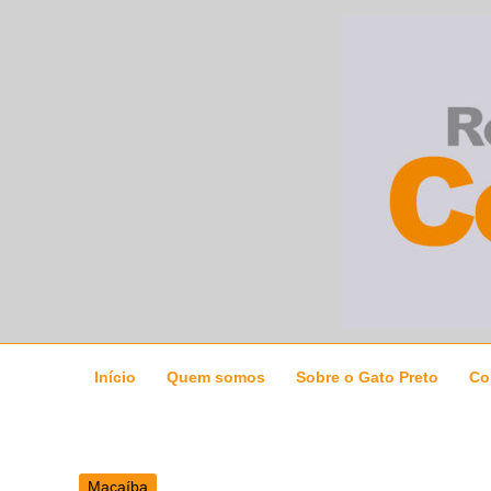
Ir
para
o
conteúdo
Início
Quem somos
Sobre o Gato Preto
Co
Macaíba