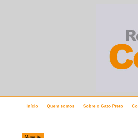
Ir
para
o
conteúdo
Início
Quem somos
Sobre o Gato Preto
Co
Macaíba