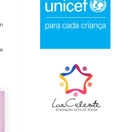
om
 e