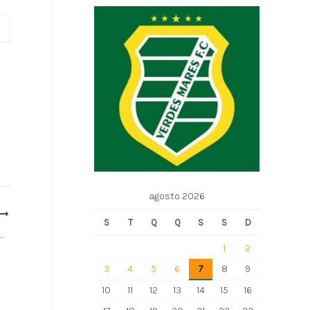
agosto 2026
S
T
Q
Q
S
S
D
17 anos sem Caymmi: O Poeta do Mar e da Bahia
1
2
3
4
5
6
7
8
9
10
11
12
13
14
15
16