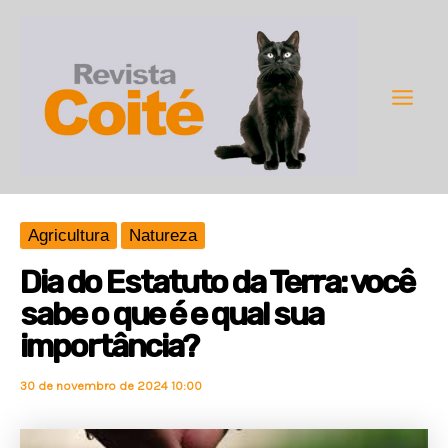
Ir
para
o
conteúdo
Main
Men
Agricultura
Natureza
Dia do Estatuto da Terra: você
sabe o que é e qual sua
importância?
30 de novembro de 2024 10:00