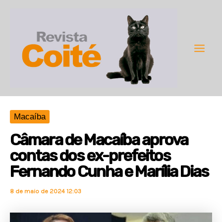
Ir
para
o
conteúdo
Main
Men
Macaíba
Câmara de Macaíba aprova
contas dos ex-prefeitos
Fernando Cunha e Marília Dias
8 de maio de 2024 12:03