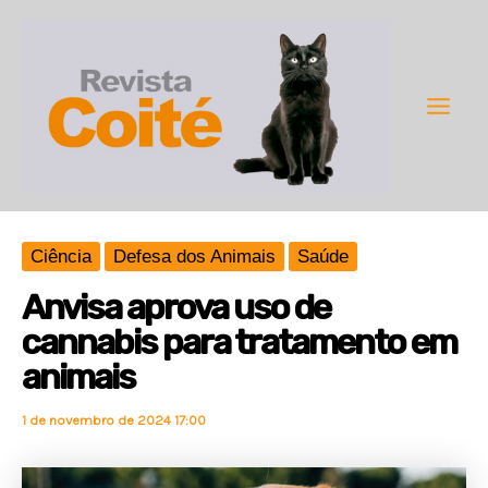
Ir
para
o
conteúdo
Main
Men
Ciência
Defesa dos Animais
Saúde
Anvisa aprova uso de
cannabis para tratamento em
animais
1 de novembro de 2024 17:00