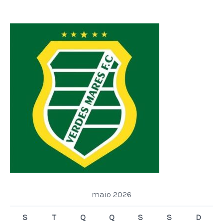
maio 2026
S
T
Q
Q
S
S
D