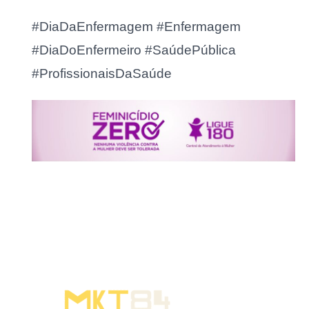
#DiaDaEnfermagem #Enfermagem
#DiaDoEnfermeiro #SaúdePública
#ProfissionaisDaSaúde