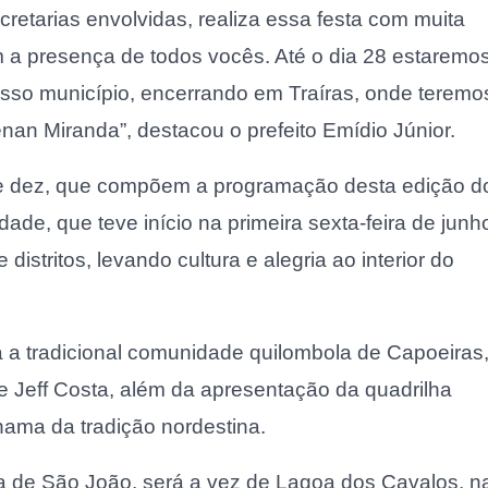
cretarias envolvidas, realiza essa festa com muita
m a presença de todos vocês. Até o dia 28 estaremo
osso município, encerrando em Traíras, onde teremo
nan Miranda”, destacou o prefeito Emídio Júnior.
l de dez, que compõem a programação desta edição d
dade, que teve início na primeira sexta-feira de junh
stritos, levando cultura e alegria ao interior do
a a tradicional comunidade quilombola de Capoeiras
 Jeff Costa, além da apresentação da quadrilha
hama da tradição nordestina.
a de São João, será a vez de Lagoa dos Cavalos, n