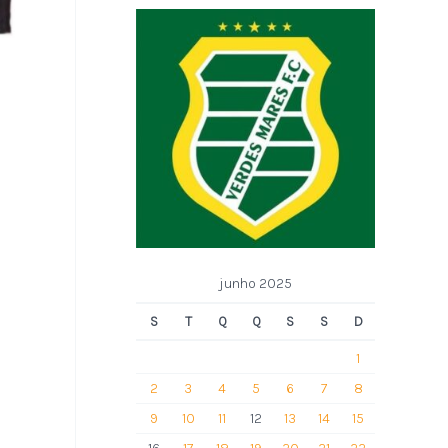
junho 2025
S
T
Q
Q
S
S
D
1
2
3
4
5
6
7
8
9
10
11
12
13
14
15