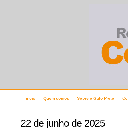
Ir
para
o
conteúdo
Início
Quem somos
Sobre o Gato Preto
Co
22 de junho de 2025