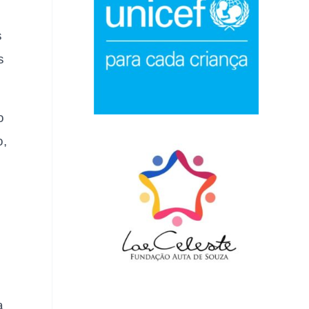
s
s
o
o,
,
a