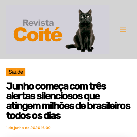
Ir
para
o
conteúdo
Main
Men
Saúde
Junho começa com três
alertas silenciosos que
atingem milhões de brasileiros
todos os dias
1 de junho de 2026 16:00