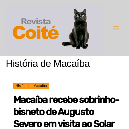
Ir
para
o
conteúdo
Main
Men
História de Macaíba
História de Macaíba
Macaíba recebe sobrinho-
bisneto de Augusto
Severo em visita ao Solar