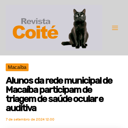
Ir
para
o
conteúdo
Main
Men
Macaíba
Alunos da rede municipal de
Macaíba participam de
triagem de saúde ocular e
auditiva
7 de setembro de 2024 12:00