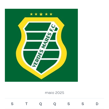
maio 2025
S
T
Q
Q
S
S
D