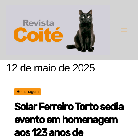
Ir
para
o
conteúdo
Main
Men
12 de maio de 2025
Homenagem
Solar Ferreiro Torto sedia
evento em homenagem
aos 123 anos de