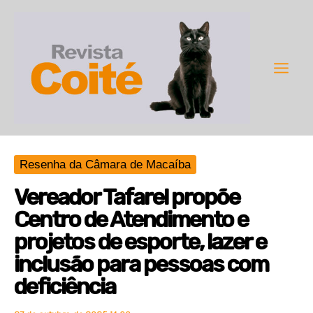
Ir
para
o
conteúdo
Main
Men
Resenha da Câmara de Macaíba
Vereador Tafarel propõe
Centro de Atendimento e
projetos de esporte, lazer e
inclusão para pessoas com
deficiência