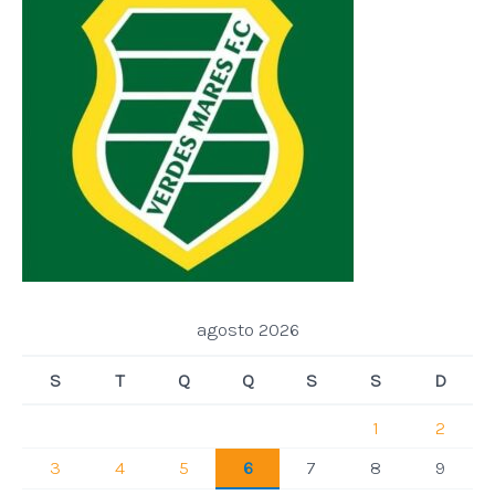
agosto 2026
S
T
Q
Q
S
S
D
1
2
3
4
5
6
7
8
9