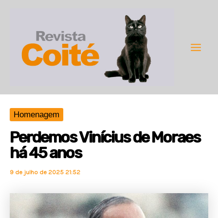
Ir
para
o
conteúdo
Main
Men
Homenagem
Perdemos Vinícius de Moraes
há 45 anos
9 de julho de 2025 21:52