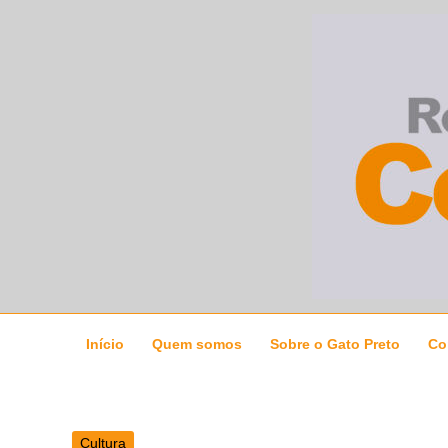
Ir
para
o
conteúdo
Início
Quem somos
Sobre o Gato Preto
Co
Cultura