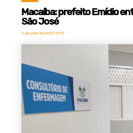
Macaíba: prefeito Emídio en
São José
11 de julho de 2025 07:37