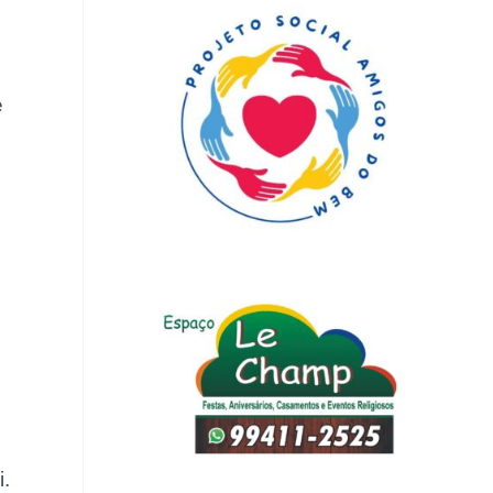
o
e
.