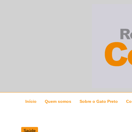
Ir
para
o
conteúdo
Início
Quem somos
Sobre o Gato Preto
Co
Saúde