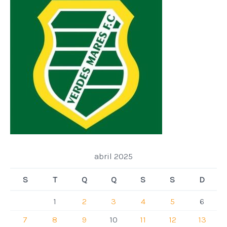
abril 2025
S
T
Q
Q
S
S
D
1
2
3
4
5
6
7
8
9
10
11
12
13