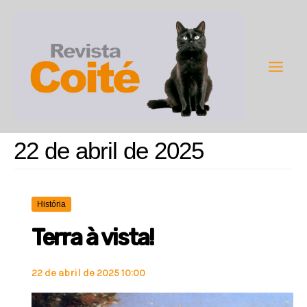
Ir
para
o
conteúdo
Main
Men
22 de abril de 2025
História
Terra à vista!
22 de abril de 2025 10:00