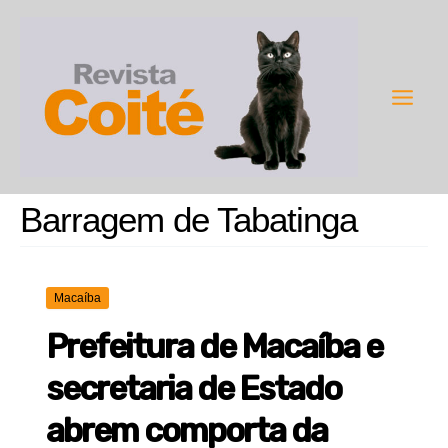
Ir
para
o
conteúdo
Main
Men
Barragem de Tabatinga
Macaíba
Prefeitura de Macaíba e
secretaria de Estado
abrem comporta da