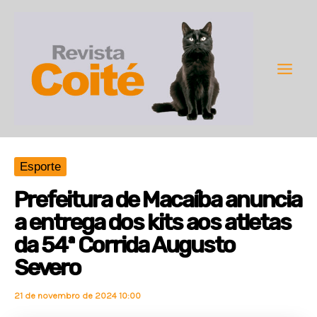
Ir
para
o
conteúdo
Main
Men
Esporte
Prefeitura de Macaíba anuncia
a entrega dos kits aos atletas
da 54ª Corrida Augusto
Severo
21 de novembro de 2024 10:00