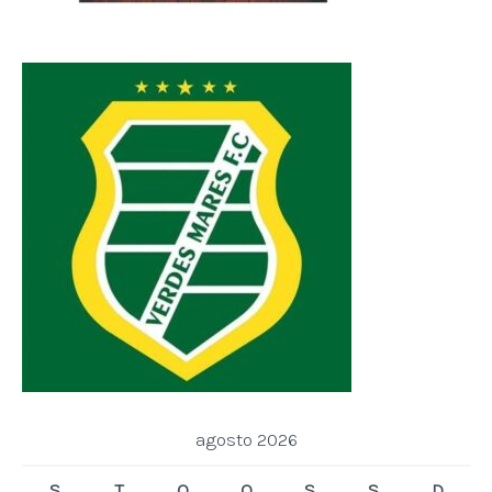
agosto 2026
S
T
Q
Q
S
S
D