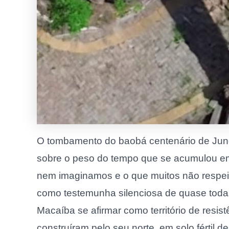
O tombamento do baobá centenário de Jund
sobre o peso do tempo que se acumulou em 
nem imaginamos e o que muitos não respeit
como testemunha silenciosa de quase todas 
Macaíba se afirmar como território de resist
construíram pelo seu norte, em solo fértil 