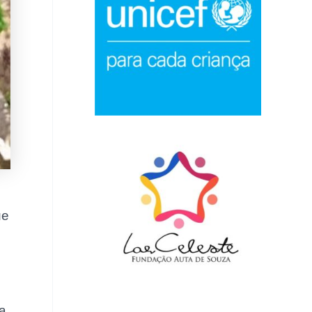
ue
la