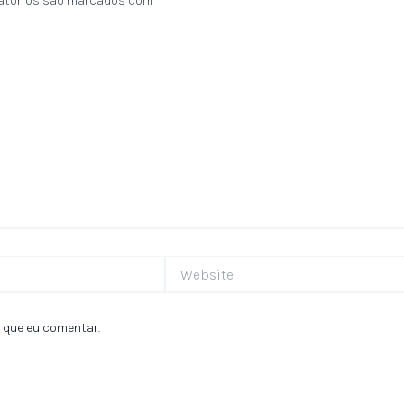
atórios são marcados com
*
Website
 que eu comentar.