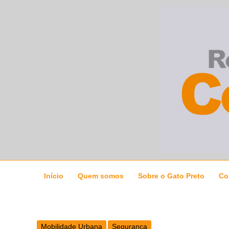
Ir
para
o
conteúdo
Início
Quem somos
Sobre o Gato Preto
Co
Mobilidade Urbana
Segurança