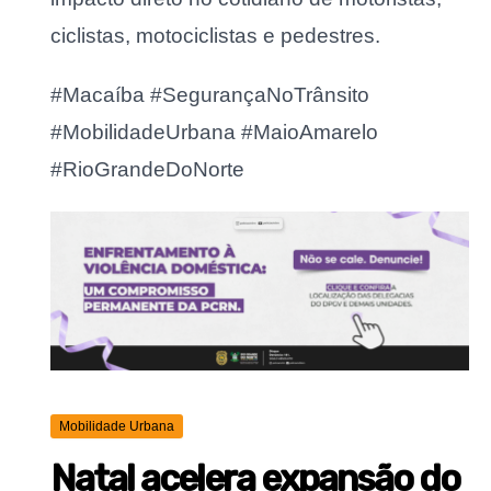
ciclistas, motociclistas e pedestres.
#Macaíba #SegurançaNoTrânsito
#MobilidadeUrbana #MaioAmarelo
#RioGrandeDoNorte
Mobilidade Urbana
Natal acelera expansão do