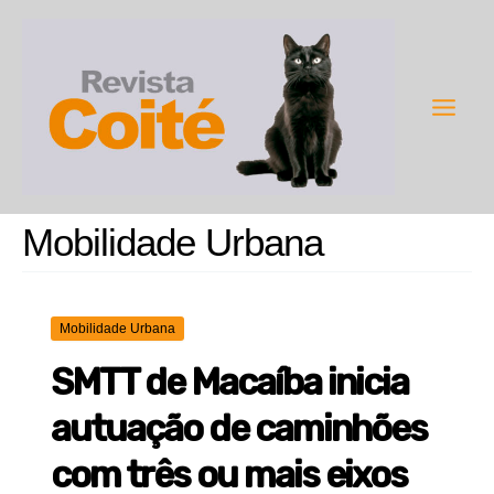
Ir
para
o
conteúdo
Main
Men
Mobilidade Urbana
Mobilidade Urbana
SMTT de Macaíba inicia
autuação de caminhões
com três ou mais eixos