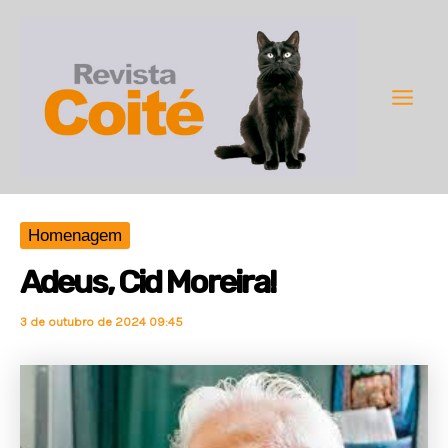
Ir
para
o
conteúdo
Main
Men
Homenagem
Adeus, Cid Moreira!
3 de outubro de 2024 09:45