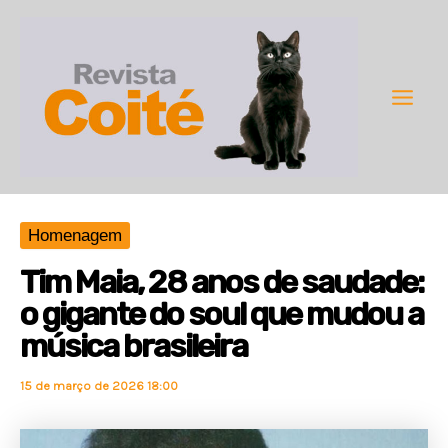
Ir
para
o
conteúdo
Main
Men
Homenagem
Tim Maia, 28 anos de saudade:
o gigante do soul que mudou a
música brasileira
15 de março de 2026 18:00