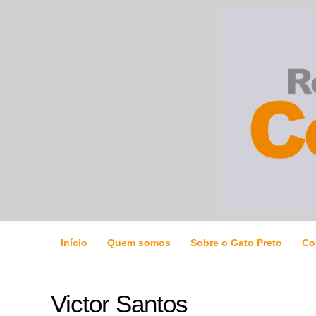
Ir
para
o
conteúdo
Início
Quem somos
Sobre o Gato Preto
Co
Victor Santos