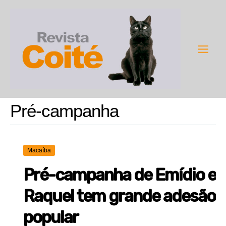
Ir
para
o
conteúdo
Main
Men
Pré-campanha
Macaíba
Pré-campanha de Emídio e
Raquel tem grande adesão
popular