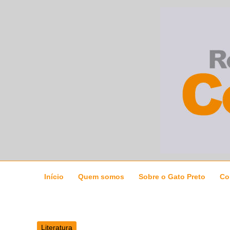
Ir
para
o
conteúdo
Início
Quem somos
Sobre o Gato Preto
Co
Literatura