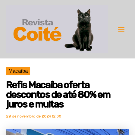
Ir
para
o
conteúdo
Main
Men
Macaíba
Refis Macaíba oferta
descontos de até 80% em
juros e multas
28 de novembro de 2024 12:00