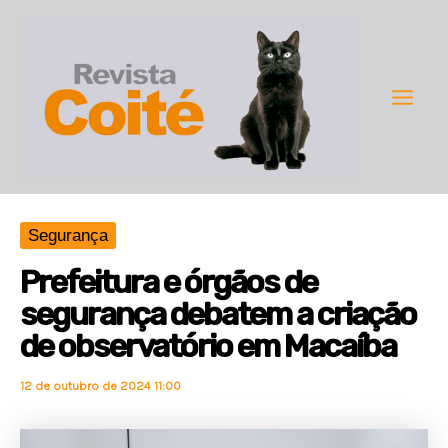
Ir
para
o
conteúdo
Main
Men
Segurança
Prefeitura e órgãos de
segurança debatem a criação
de observatório em Macaíba
12 de outubro de 2024 11:00