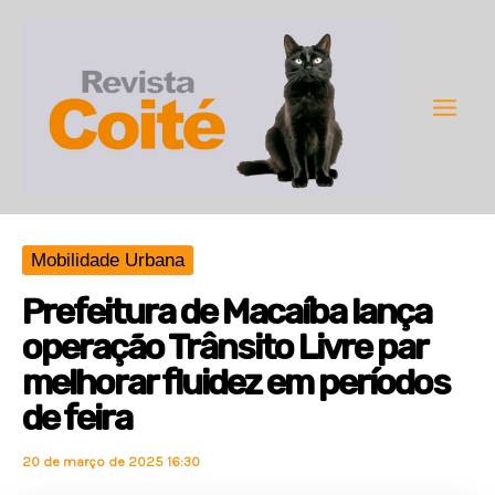
Ir
para
o
conteúdo
Main
Men
Mobilidade Urbana
Prefeitura de Macaíba lança
operação Trânsito Livre par
melhorar fluidez em períodos
de feira
20 de março de 2025 16:30