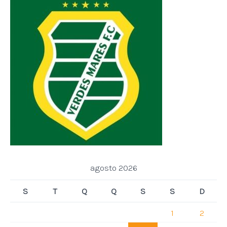
agosto 2026
S
T
Q
Q
S
S
D
1
2