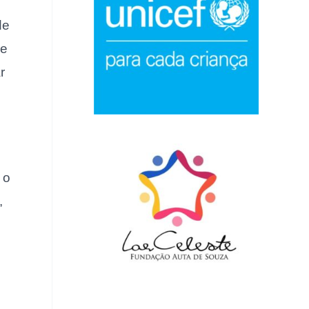
de
 e
r
 o
,
e