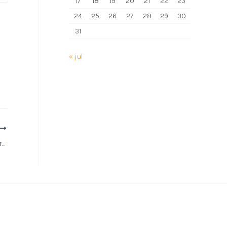
17
18
19
20
21
22
23
24
25
26
27
28
29
30
31
« jul
25 de janeiro: Dia do Carteiro e uma celebração à comunicação no Brasil