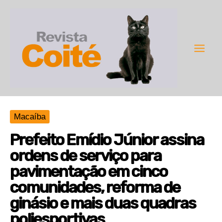
Ir
para
o
conteúdo
Main
Men
Macaíba
Prefeito Emídio Júnior assina
ordens de serviço para
pavimentação em cinco
comunidades, reforma de
ginásio e mais duas quadras
poliesportivas