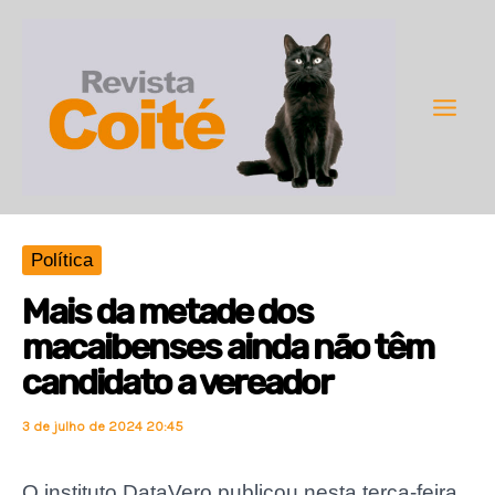
Ir
para
o
conteúdo
Main
Men
Política
Mais da metade dos
macaibenses ainda não têm
candidato a vereador
3 de julho de 2024 20:45
O instituto DataVero publicou nesta terça-feira,