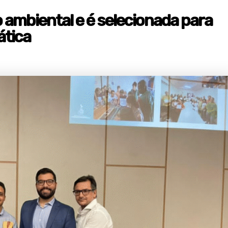
o ambiental e é selecionada para
ática