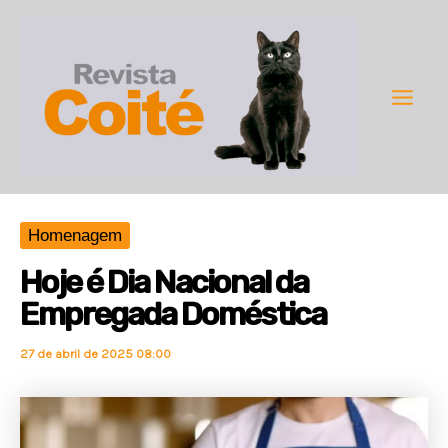
Ir
para
o
conteúdo
Main
Men
Homenagem
Hoje é Dia Nacional da
Empregada Doméstica
27 de abril de 2025 08:00