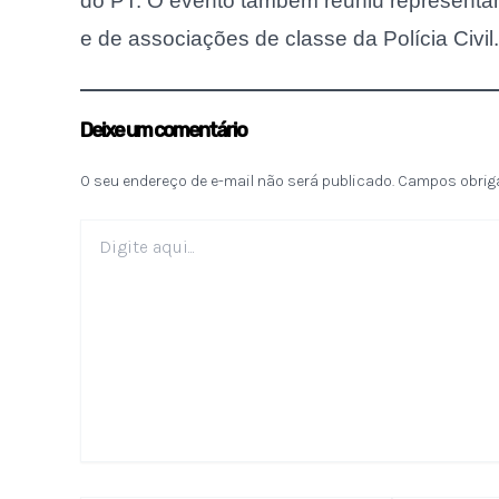
do PT. O evento também reuniu representant
e de associações de classe da Polícia Civil.
Deixe um comentário
O seu endereço de e-mail não será publicado.
Campos obrig
Digite
aqui...