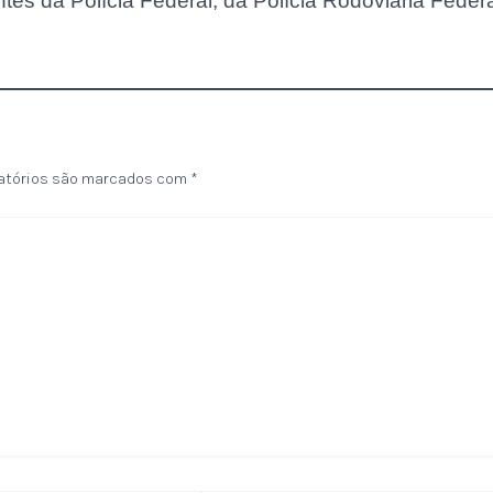
es da Polícia Federal, da Polícia Rodoviária Feder
atórios são marcados com
*