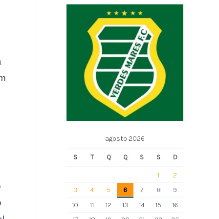
a
am
agosto 2026
S
T
Q
Q
S
S
D
1
2
o
3
4
5
6
7
8
9
o
10
11
12
13
14
15
16