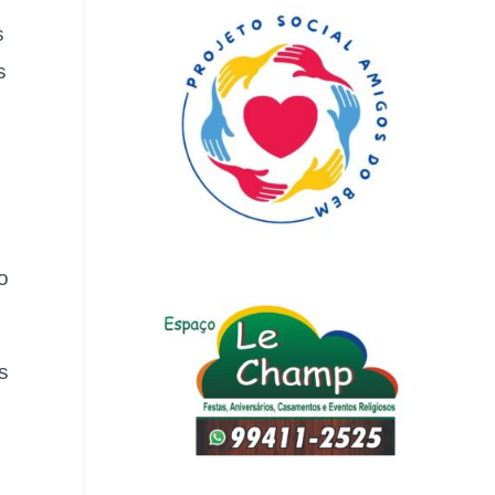
s
s
o
s