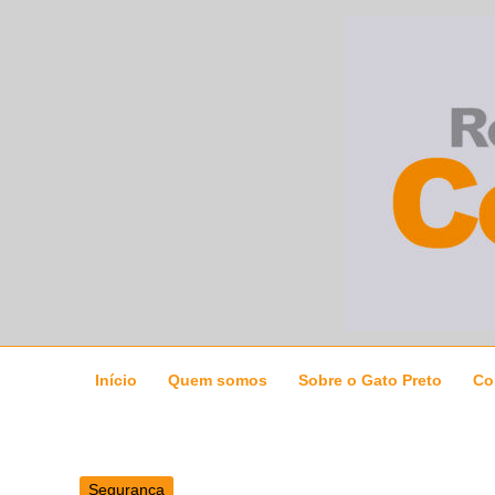
Ir
para
o
conteúdo
Início
Quem somos
Sobre o Gato Preto
Co
Segurança