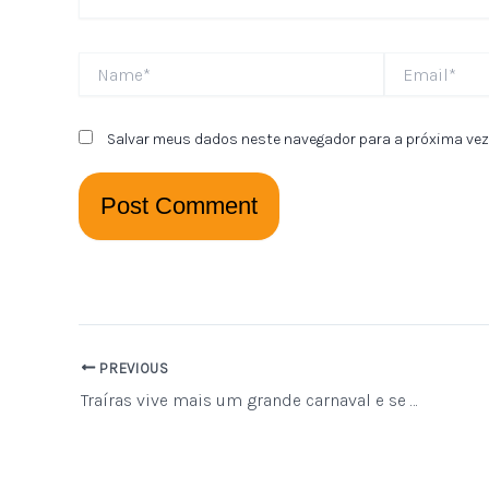
Name*
Email*
Salvar meus dados neste navegador para a próxima vez
PREVIOUS
Traíras vive mais um grande carnaval e se consolida como polo de folia regional para Macaíba, Bom Jesus e Vera Cruz