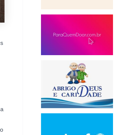
es
ma
co