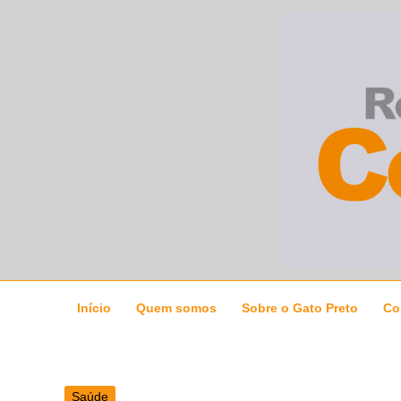
Ir
para
o
conteúdo
Início
Quem somos
Sobre o Gato Preto
Co
Saúde