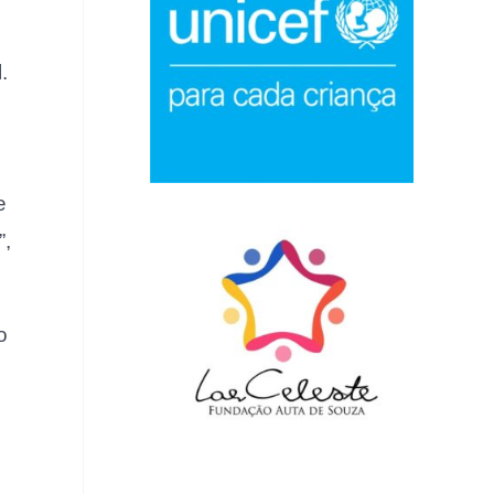
.
e
”,
o