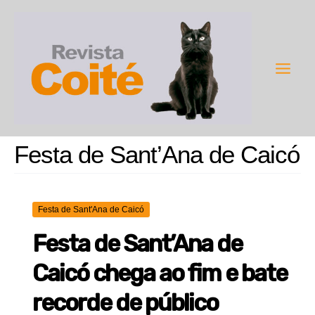
Ir
para
o
conteúdo
Main
Men
Festa de Sant’Ana de Caicó
Festa de Sant'Ana de Caicó
Festa de Sant’Ana de
Caicó chega ao fim e bate
recorde de público