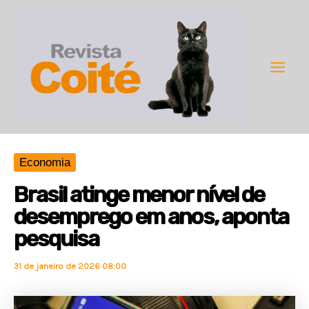
Ir
para
o
conteúdo
Main
Men
Economia
Brasil atinge menor nível de
desemprego em anos, aponta
pesquisa
31 de janeiro de 2026 08:00