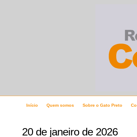
Ir
para
o
conteúdo
Início
Quem somos
Sobre o Gato Preto
Co
20 de janeiro de 2026