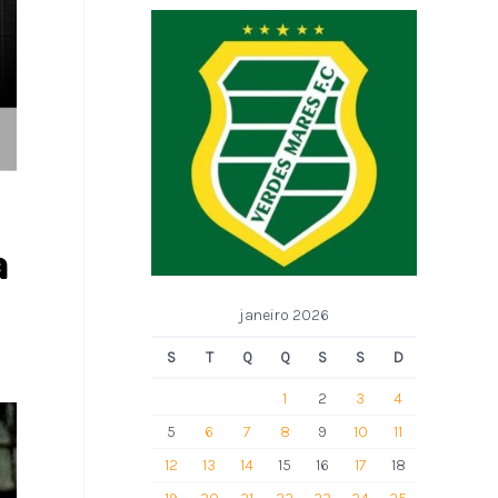
a
janeiro 2026
S
T
Q
Q
S
S
D
1
2
3
4
5
6
7
8
9
10
11
12
13
14
15
16
17
18