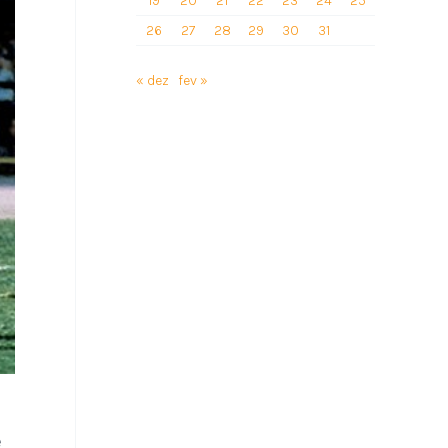
19
20
21
22
23
24
25
26
27
28
29
30
31
« dez
fev »
e