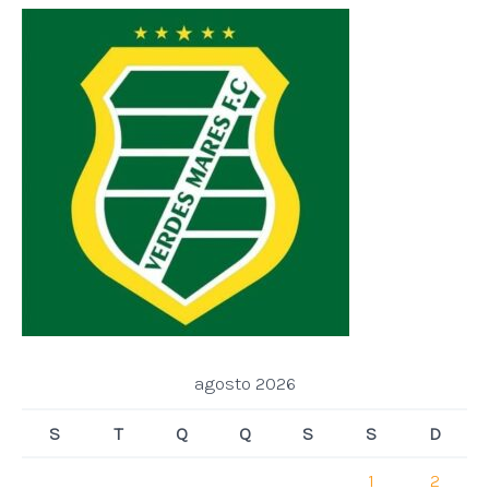
agosto 2026
S
T
Q
Q
S
S
D
1
2