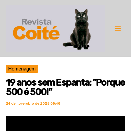
Ir
para
o
conteúdo
Main
Men
Homenagem
19 anos sem Espanta: “Porque
500 é 500!”
24 de novembro de 2025 09:46