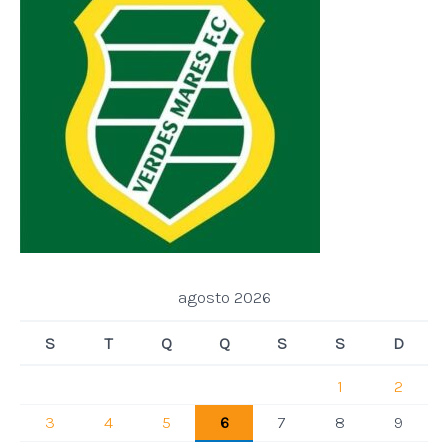
agosto 2026
S
T
Q
Q
S
S
D
1
2
3
4
5
6
7
8
9