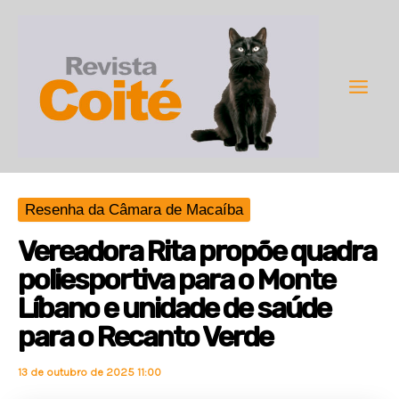
Ir
para
o
conteúdo
Main
Men
Resenha da Câmara de Macaíba
Vereadora Rita propõe quadra
poliesportiva para o Monte
Líbano e unidade de saúde
para o Recanto Verde
13 de outubro de 2025 11:00