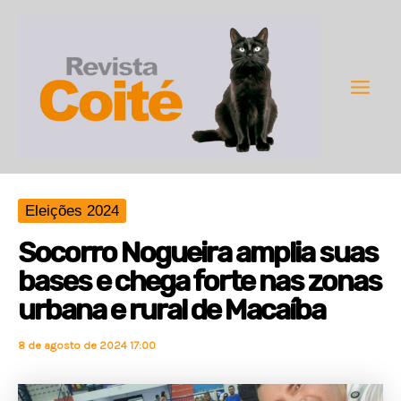
Ir
para
o
conteúdo
Main
Men
Eleições 2024
Socorro Nogueira amplia suas
bases e chega forte nas zonas
urbana e rural de Macaíba
8 de agosto de 2024 17:00