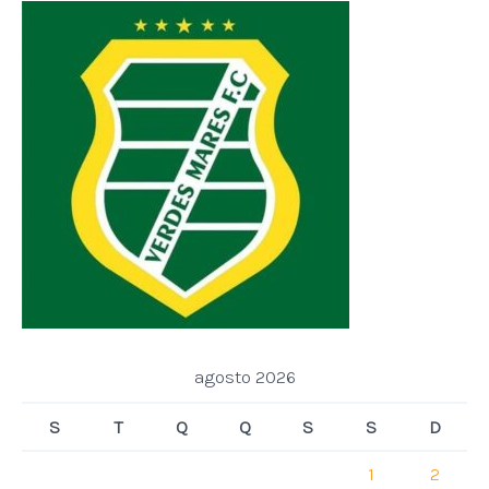
agosto 2026
S
T
Q
Q
S
S
D
1
2