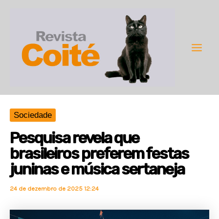
Ir
para
o
conteúdo
Main
Men
Sociedade
Pesquisa revela que
brasileiros preferem festas
juninas e música sertaneja
24 de dezembro de 2025 12:24