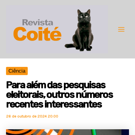
Ir
para
o
conteúdo
Main
Men
Ciência
Para além das pesquisas
eleitorais, outros números
recentes interessantes
26 de outubro de 2024 20:00