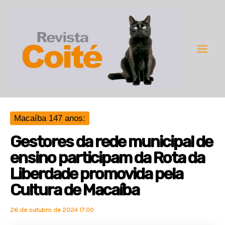
Ir
para
o
conteúdo
Main
Men
Macaíba 147 anos:
Gestores da rede municipal de
ensino participam da Rota da
Liberdade promovida pela
Cultura de Macaíba
26 de outubro de 2024 17:00